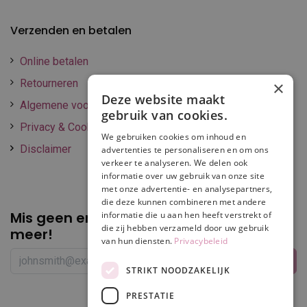
Verzenden en betalen
Online betalen
Retourneren
×
Deze website maakt
Algemene voorwaarden
gebruik van cookies.
Privacy & Cookie policy
We gebruiken cookies om inhoud en
Disclaimer
advertenties te personaliseren en om ons
verkeer te analyseren. We delen ook
informatie over uw gebruik van onze site
met onze advertentie- en analysepartners,
die deze kunnen combineren met andere
Mis geen enkele
promotie of korting
informatie die u aan hen heeft verstrekt of
die zij hebben verzameld door uw gebruik
meer!
van hun diensten.
Privacybeleid
STRIKT NOODZAKELIJK
PRESTATIE
Volg ons