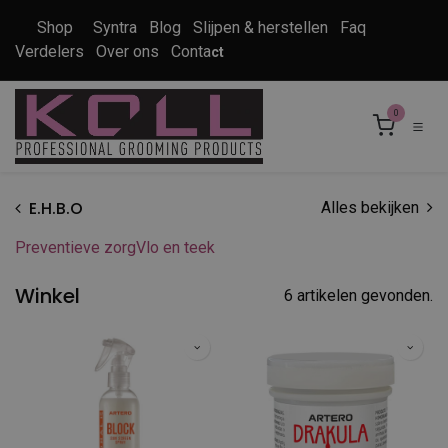
Overslaan naar inhoud
Shop
Syntra
Blog
Slijpen & herstellen
Faq
Verdelers
Over ons
Conta
ct
0
E.H.B.O
Alles bekijken
Preventieve zorg
Vlo en teek
Winkel
6 artikelen gevonden.