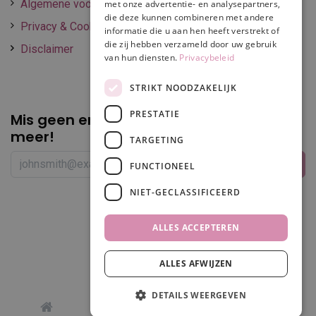
Algemene voorwaarden
met onze advertentie- en analysepartners,
die deze kunnen combineren met andere
Privacy & Cookie policy
informatie die u aan hen heeft verstrekt of
die zij hebben verzameld door uw gebruik
Disclaimer
van hun diensten.
Privacybeleid
STRIKT NOODZAKELIJK
PRESTATIE
Mis geen enkele
promotie of korting
meer!
TARGETING
FUNCTIONEEL
NIET-GECLASSIFICEERD
Volg ons
ALLES ACCEPTEREN
ALLES AFWIJZEN
Filters
DETAILS WEERGEVEN
0