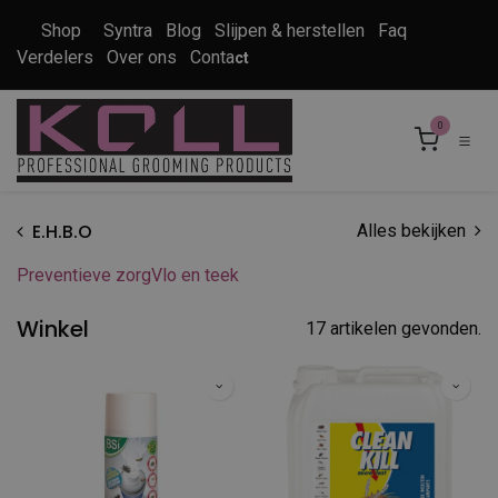
Overslaan naar inhoud
Shop
Syntra
Blog
Slijpen & herstellen
Faq
Verdelers
Over ons
Conta
ct
0
E.H.B.O
Alles bekijken
Preventieve zorg
Vlo en teek
Winkel
17 artikelen gevonden.