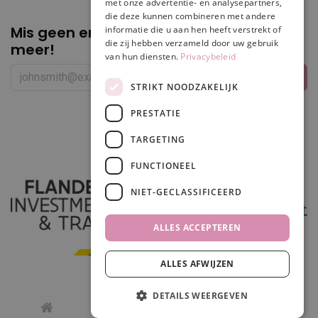
met onze advertentie- en analysepartners,
die deze kunnen combineren met andere
Mis geen enkele
promotie of korting
informatie die u aan hen heeft verstrekt of
die zij hebben verzameld door uw gebruik
meer!
van hun diensten.
Privacybeleid
STRIKT NOODZAKELIJK
PRESTATIE
Volg ons
TARGETING
FUNCTIONEEL
NIET-GECLASSIFICEERD
ALLES ACCEPTEREN
ALLES AFWIJZEN
In winkelwagen
DETAILS WEERGEVEN
0