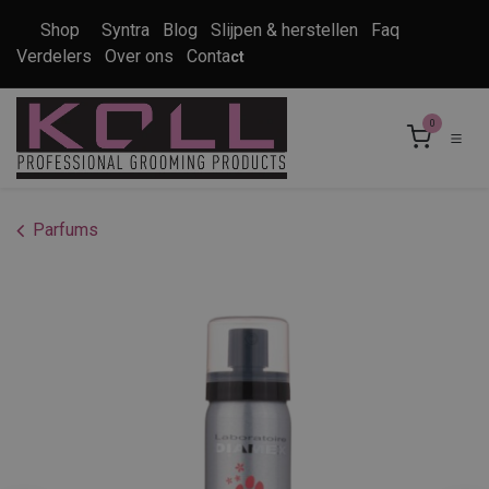
Overslaan naar inhoud
Shop
Syntra
Blog
Slijpen & herstellen
Faq
Verdelers
Over ons
Conta
ct
0
Parfums