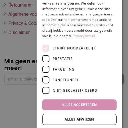
verkeer te analyseren. We delen ook
Retourneren
informatie over uw gebruik van onze site
Algemene voorwaarden
met onze advertentie- en analysepartners,
die deze kunnen combineren met andere
Privacy & Cookie policy
informatie die u aan hen heeft verstrekt of
die zij hebben verzameld door uw gebruik
Disclaimer
van hun diensten.
Privacybeleid
STRIKT NOODZAKELIJK
PRESTATIE
Mis geen enkele
promotie of korting
meer!
TARGETING
FUNCTIONEEL
NIET-GECLASSIFICEERD
Volg ons
ALLES ACCEPTEREN
ALLES AFWIJZEN
In winkelwagen