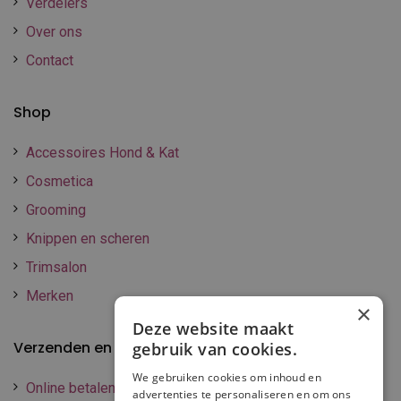
Verdelers
Over ons
Contact
Shop
Accessoires Hond & Kat
Cosmetica
Grooming
Knippen en scheren
Trimsalon
Merken
×
Deze website maakt
Verzenden en betalen
gebruik van cookies.
We gebruiken cookies om inhoud en
Online betalen
advertenties te personaliseren en om ons