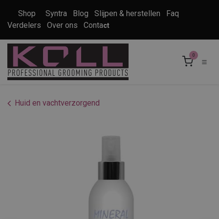
Overslaan naar inhoud
Shop
Syntra
Blog
Slijpen & herstellen
Faq
Verdelers
Over ons
Conta
ct
0
Huid en vachtverzorgend