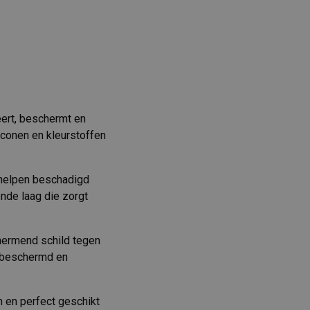
eert, beschermt en
liconen en kleurstoffen
 helpen beschadigd
nde laag die zorgt
hermend schild tegen
er beschermd en
n en perfect geschikt