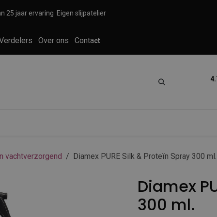
n 25 jaar ervaring
Eigen slijpatelier
Verdelers
Over ons
Conta
ct
4.
tica
Grooming
Knippen en scheren
n vachtverzorgend
Diamex PURE Silk & Proteïn Spray 300 ml.
Diamex PUR
300 ml.