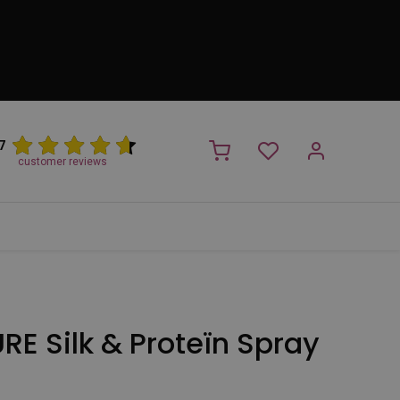
7
customer reviews
PROMO
NIEUW!
Trimsalon
Merken
Outlet
Nieuw
E Silk & Proteïn Spray