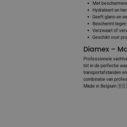
Met beschermend
Hydrateert en he
Geeft glans en ee
Beschermt tegen 
Verzwaart of verv
Geschikt voor pr
Diamex – Ma
Professionele vachtve
tot in de perfectie w
transportafstanden en
combinatie van profes
Made in Belgium 🇧🇪