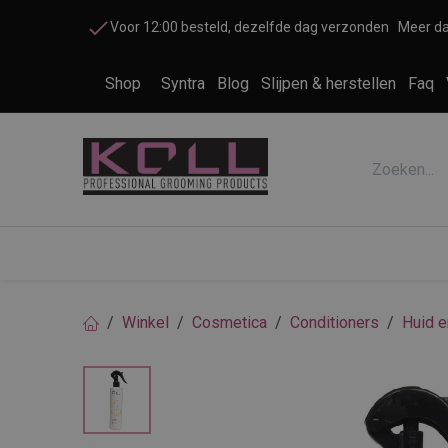
Overslaan naar inhoud
Voor 12:00 besteld, dezelfde dag verzonden
Meer da
Shop
Syntra
Blog
Slijpen & herstellen
Faq
Accessoires honden en katten
Cosme
Winkel
Cosmetica
Conditioners
Huid e