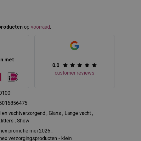
producten
op
voorraad
.​
en met
0.0
customer reviews
0100
5016856475
d en vachtverzorgend
,
Glans
,
Lange vacht
,
litters
,
Show
mex promotie mei 2026
,
ex verzorgingsproducten - klein