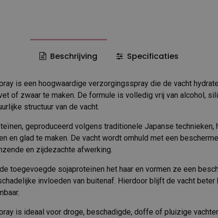
Beschrijving
Specificaties
pray is een hoogwaardige verzorgingsspray die de vacht hydrat
et of zwaar te maken. De formule is volledig vrij van alcohol, si
urlijke structuur van de vacht.
roteïnen, geproduceerd volgens traditionele Japanse technieken,
den en glad te maken. De vacht wordt omhuld met een bescherme
nzende en zijdezachte afwerking.
 de toegevoegde sojaproteïnen het haar en vormen ze een besc
schadelijke invloeden van buitenaf. Hierdoor blijft de vacht bet
mbaar.
pray is ideaal voor droge, beschadigde, doffe of pluizige vachte