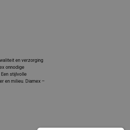
aliteit en verzorging
mex onnodige
Een stijlvolle
er en milieu. Diamex –