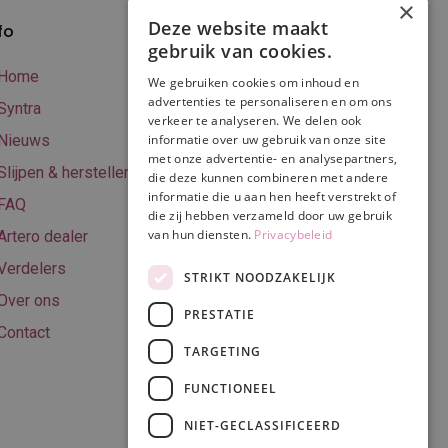
×
Deze website maakt
fo
Verzenden en
gebruik van cookies.
betalen
Home
We gebruiken cookies om inhoud en
Online betalen
advertenties te personaliseren en om ons
Syntra
verkeer te analyseren. We delen ook
Retourneren
Nieuws
informatie over uw gebruik van onze site
met onze advertentie- en analysepartners,
Algemene
Slijpen & herstellen
die deze kunnen combineren met andere
voorwaarden
informatie die u aan hen heeft verstrekt of
FAQ
Privacy & Cookie
die zij hebben verzameld door uw gebruik
van hun diensten.
Privacybeleid
Artero dealer
policy
Verdelers
Disclaimer
STRIKT NOODZAKELIJK
Over ons
PRESTATIE
Contact
TARGETING
Volg ons
FUNCTIONEEL
NIET-GECLASSIFICEERD