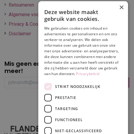
Retourneren
×
Deze website maakt
Algemene voorwaarden
gebruik van cookies.
Privacy & Cookie policy
We gebruiken cookies om inhoud en
Disclaimer
advertenties te personaliseren en om ons
verkeer te analyseren. We delen ook
informatie over uw gebruik van onze site
met onze advertentie- en analysepartners,
die deze kunnen combineren met andere
Mis geen enkele
promotie of korting
informatie die u aan hen heeft verstrekt of
die zij hebben verzameld door uw gebruik
meer!
van hun diensten.
Privacybeleid
STRIKT NOODZAKELIJK
PRESTATIE
Volg ons
TARGETING
FUNCTIONEEL
NIET-GECLASSIFICEERD